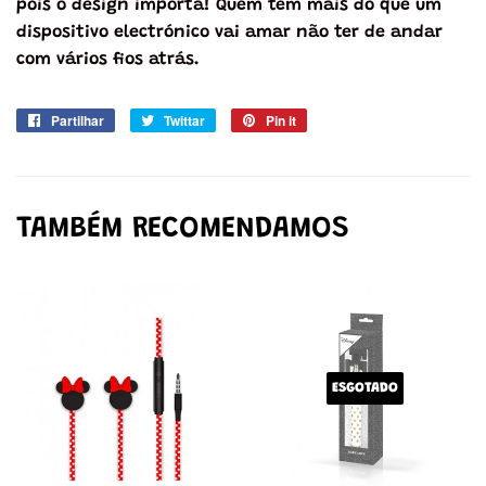
pois o design importa! Quem tem mais do que um
dispositivo electrónico vai amar não ter de andar
com vários fios atrás.
Partilhar
Partilhe
Twittar
Twittar
Pin it
Adicione
no
no
no
Facebook
Twitter
Pinterest
TAMBÉM RECOMENDAMOS
ESGOTADO