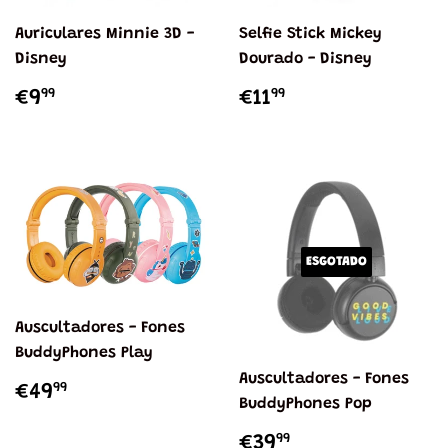
Auriculares Minnie 3D -
Selfie Stick Mickey
Disney
Dourado - Disney
PREÇO
€9,99
PREÇO
€11,99
99
99
€9
€11
NORMAL
NORMAL
ESGOTADO
Auscultadores - Fones
BuddyPhones Play
Auscultadores - Fones
PREÇO
€49,99
99
€49
BuddyPhones Pop
NORMAL
PREÇO
€39,99
99
€39