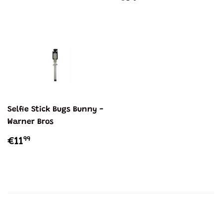
NORMAL
Selfie Stick Bugs Bunny -
Warner Bros
PREÇO
€11,99
99
€11
NORMAL